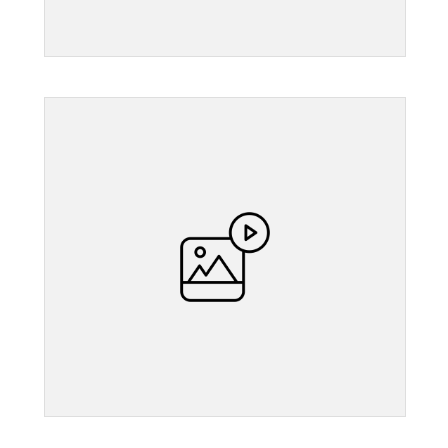
">
">