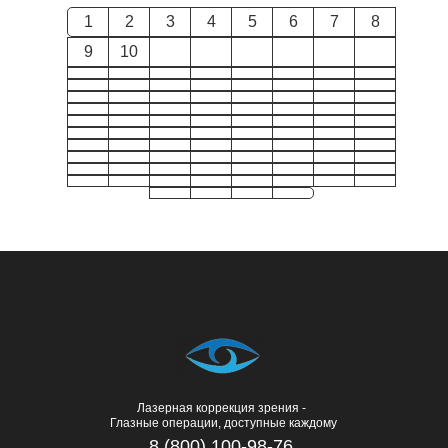
1
2
3
4
5
6
7
8
9
10
Лазерная коррекция зрения -
Глазные операции, доступные каждому
8 (800) 100-98-76