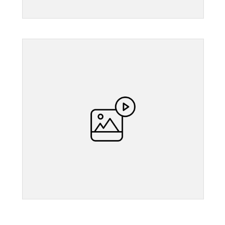
">
">