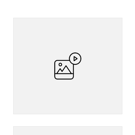
">
">