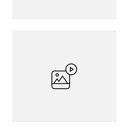
">
">