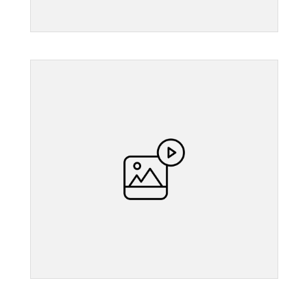
">
">