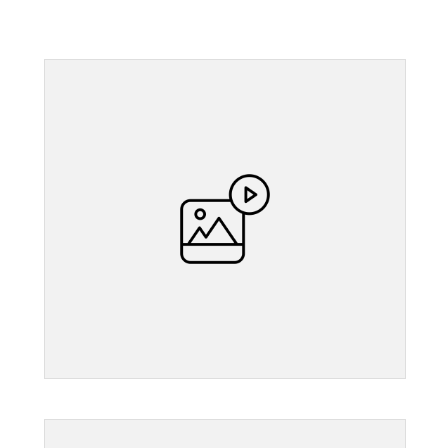
">
">