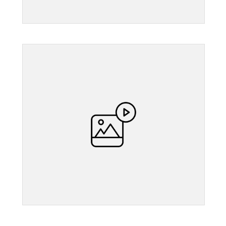
">
">