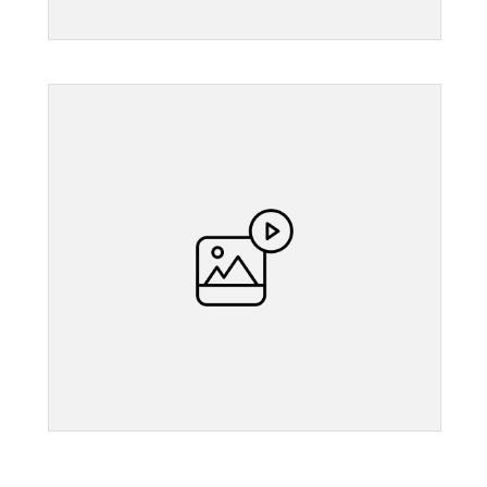
">
">