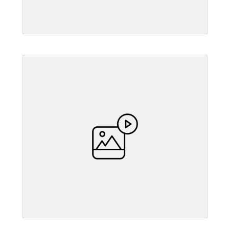
">
">