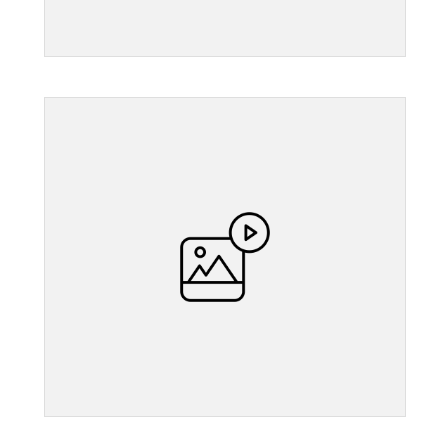
">
">