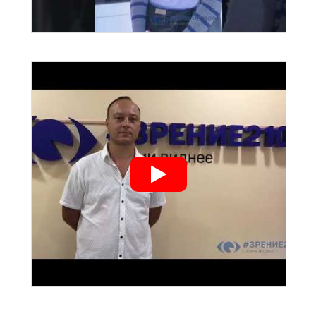
">
">