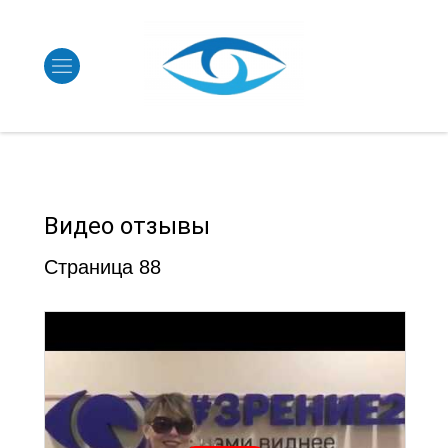
Видео отзывы
Страница 88