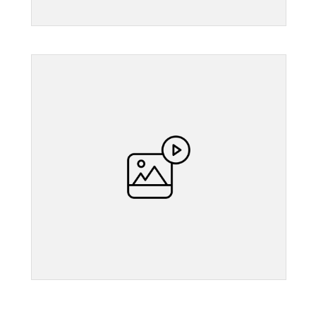
">
">