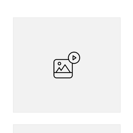
">
">