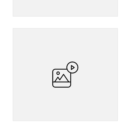
">
">