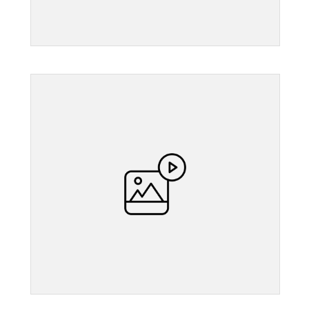
">
">