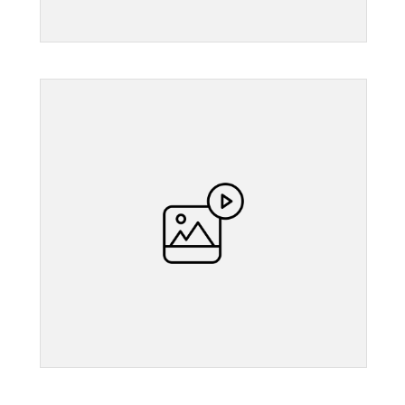
">
">