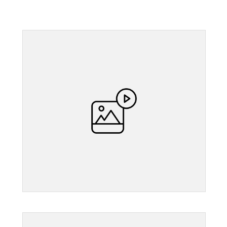
">
">