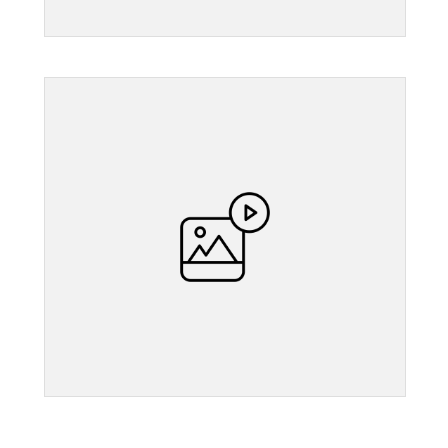
">
">