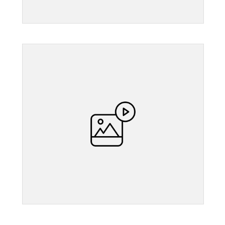
">
">