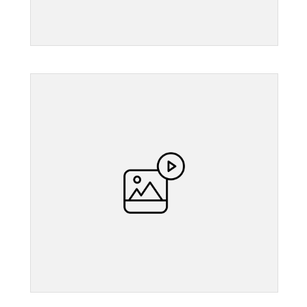
">
">