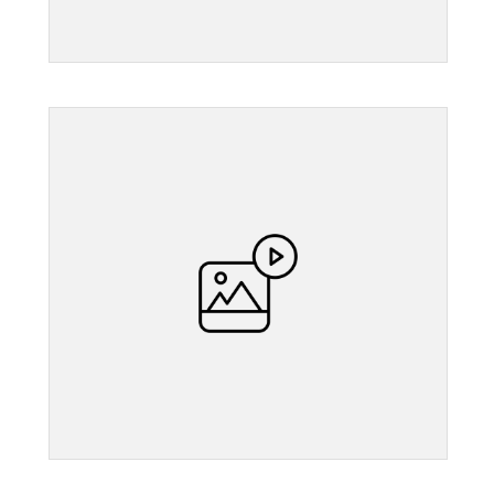
">
">