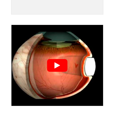
">
">