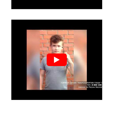
">
">