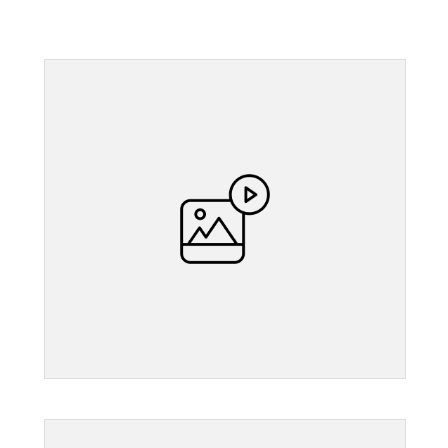
">
">