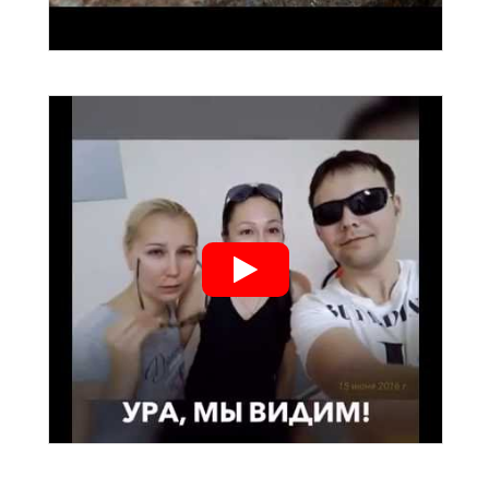
">
">