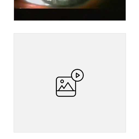
">
">