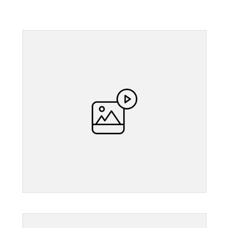
">
">