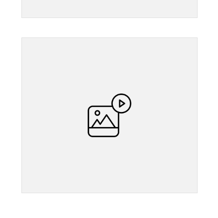
">
">