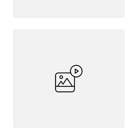
">
">