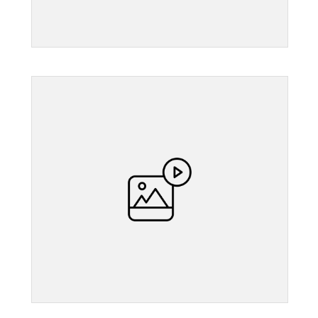
">
">