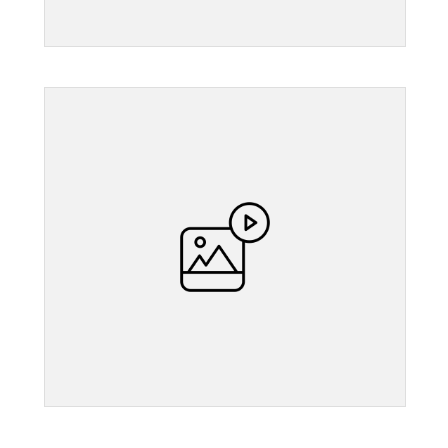
">
">