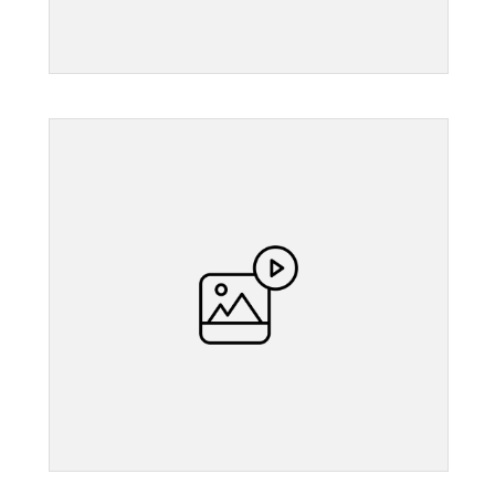
">
">