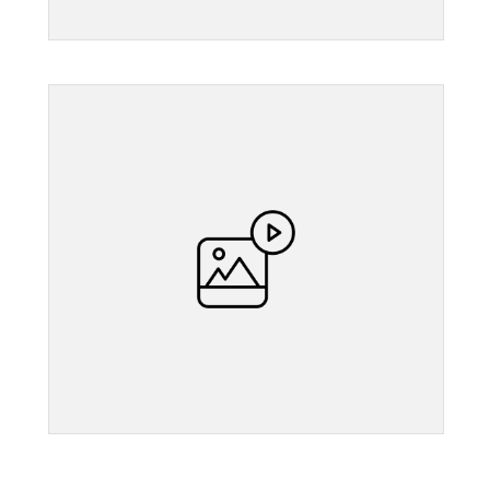
">
">