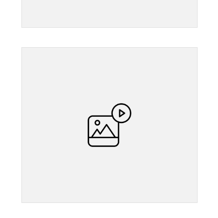
">
">