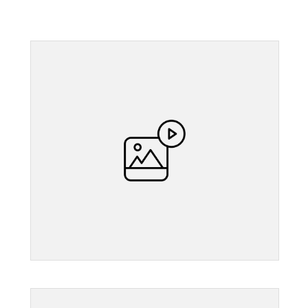
">
">