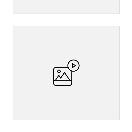
">
">